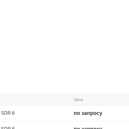
Цена
по запросу
° SDR 6
по запросу
° SDR 6