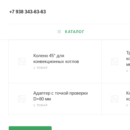
+7 938 343-63-63
КАТАЛОГ
Т
Колено 45° для
к
конвекционных котлов
м
1 ТОВАР
1
Адаптер с точкой проверки
К
D=80 мм
к
1 ТОВАР
1