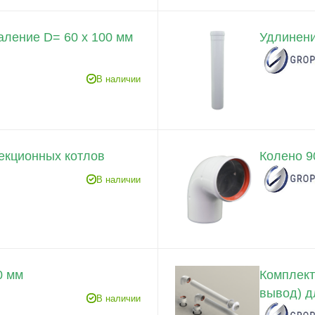
аление D= 60 x 100 мм
Удлинени
В наличии
екционных котлов
Колено 9
В наличии
0 мм
Комплект
вывод) д
В наличии