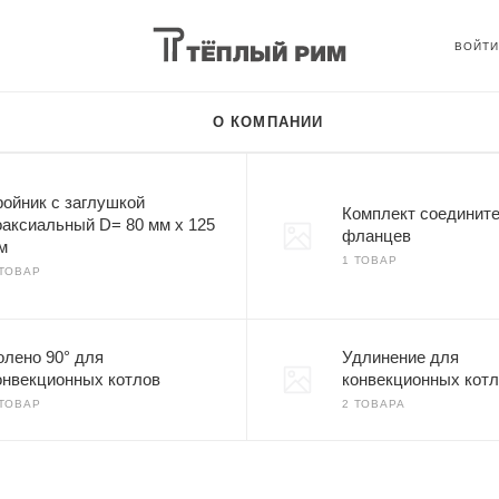
О КОМПАНИИ
ройник с заглушкой
Комплект соединит
оаксиальный D= 80 мм x 125
фланцев
м
1 ТОВАР
 ТОВАР
олено 90° для
Удлинение для
онвекционных котлов
конвекционных кот
 ТОВАР
2 ТОВАРА